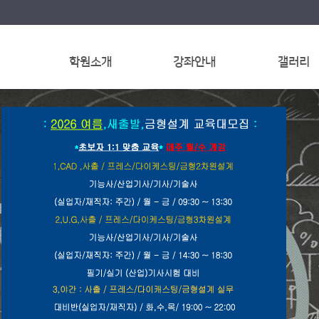
학원소개
강좌안내
갤러리
인사말
사출금형설계
갤러리
연혁
프레스금형설계
교육지침
사출/프레스금형설계(야간)
오시는 길
기능사/산업·설계기사 자격증 대비
국민내일배움카드
50년전통, 기술사 직강
삼성금형기계기술학원